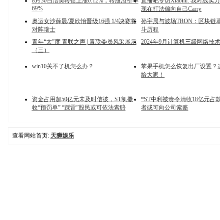
8月30日洁美转债上涨0.12%，转股溢价率
直播吧专访Xiaohu: 我对线实
69%
现在打法偏向自己Carry
奥运女沙薛晨/夏欣怡晋级16强 1/4决赛将
孙宇晨与波场TRON：区块链
对阵瑞士
斗历程
青年“太”度 青联之声 | 青联委员风采展示
2024年9月计算机三级网络技
（三）
win10关不了机怎么办？
苹果手机怎么恢复出厂设置？
给大家！
资金占用超50亿元未及时信披，ST凯撒
*ST中利被责令清收18亿元占
收“预罚单” “踩雷”股民或可依法索赔
者或可向公司索赔
查看网站首页:
天狮娱乐