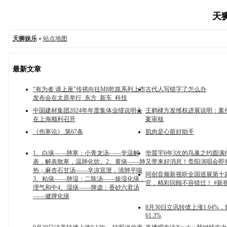
天狮
天狮娱乐
»
站点地图
最新文章
“有为者 请上座”传祺向往M8乾崑系列上市
古代人写错字了怎么办
发布会在太原举行_东方_新车_科技
中国建材集团2024年年度集体业绩说明会
王鹤棣方发维权进展说明：案
在上海顺利召开
案审核
《伤寒论》.第67条
肌肉是心脏好助手
1、白痰——肺寒：小青龙汤——辛温解
华晨宇6年3次的鸟巢之约圆满
表，解表散寒，温肺化饮。2、黄痰——肺
又带来好消息！贵阳演唱会即
热；麻杏石甘汤——辛凉宣泄，清肺平喘
同创音频新视听全国巡展第十
3、粘痰——肺湿：二陈汤——燥湿化痰，
官，精彩回顾不容错过！ #新视听
理气和中4、湿痰——脾虚：香砂六君汤
——健脾化痰
8月30日立讯转债上涨1.64%
61.3%