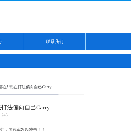
态
联系我们
来好消息！贵阳演唱会即将开启...
8月30日洁美转债上涨0.12%，转股溢价率
都在! 现在打法偏向自己Carry
在打法偏向自己Carry
246
势如虹，向冠军发起冲击！！