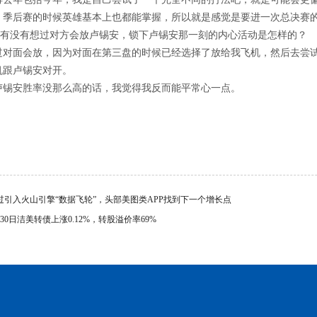
，季后赛的时候英雄基本上也都能掌握，所以就是感觉是要进一次总决赛
局有没有想过对方会放卢锡安，锁下卢锡安那一刻的内心活动是怎样的？
过对面会放，因为对面在第三盘的时候已经选择了放给我飞机，然后去尝试
机跟卢锡安对开。
卢锡安胜率没那么高的话，我觉得我反而能平常心一点。
过引入火山引擎“数据飞轮”，头部美图类APP找到下一个增长点
月30日洁美转债上涨0.12%，转股溢价率69%