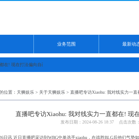
业务范围
最新动
 现在打法偏向自己Carry...
华晨宇6年3次的鸟巢之约圆满结束后，他又带
的位置：
天狮娱乐
>
关于天狮娱乐
> 直播吧专访Xiaohu: 我对线实力一直
直播吧专访Xiaohu: 我对线实力一直都在! 现
发布日期：2024-08-26 18:37 点击次数：
26日讯 近日直播吧采访到WBG中单选手xiaohu，在战胜BLG后他们气