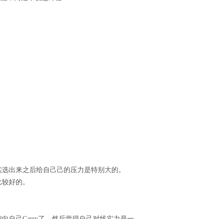
实选出来之后给自己己的压力是特别大的。
比较好的。
自己Carry了，然后觉得自己对线实力是一